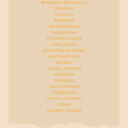
Фридрих I Барбароса
Цариград
бојанка
витезови
грб Немањића
задужбина
историја Србије
кнез Лазар
краљ Стефан Урош I
крсташки рат
мајица
мајица штампа
принц Грк
принцеза
свети Симеон
средњи век
српска историја
стрип
штампа мајица