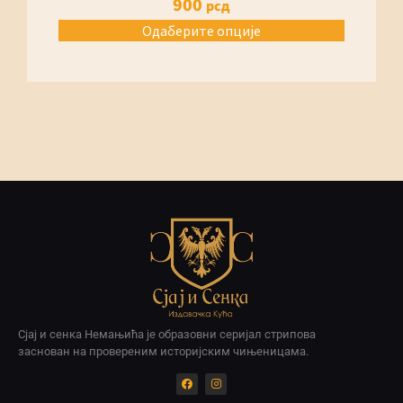
900
рсд
Одаберите опције
Сјај и сенка Немањића је образовни серијал стрипова
заснован на провереним историјским чињеницама.