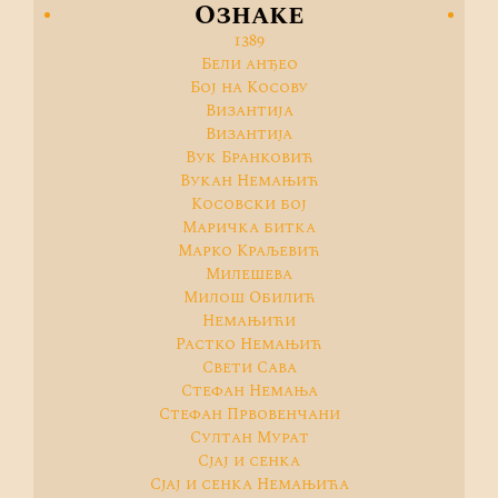
Ознаке
1389
Бели анђео
Бој на Косову
Византијa
Византија
Вук Бранковић
Вукан Немањић
Косовски бој
Маричка битка
Марко Краљевић
Милешева
Милош Обилић
Немањићи
Растко Немањић
Свети Сава
Стефан Немања
Стефан Првовенчани
Султан Мурат
Сјај и сенка
Сјај и сенка Немањића