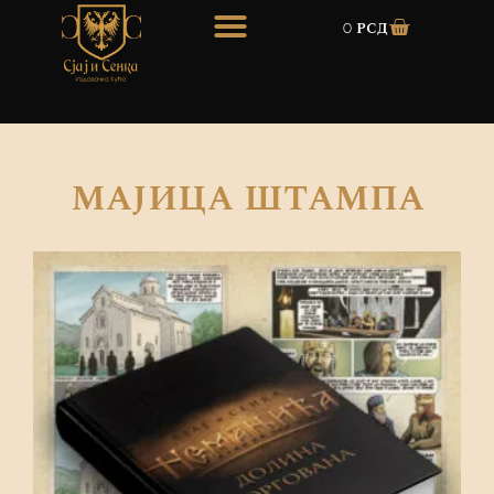
0
рсд
мајица штампа