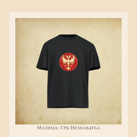
Mајица: Грб Немањића