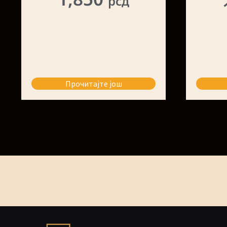
рсд
Прочитајте још