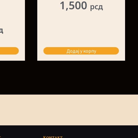
1,500
рсд
д
Додај у корпу
с
Контакт