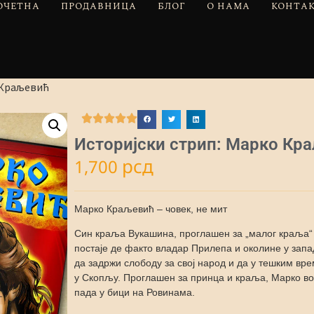
ОЧЕТНА
ПРОДАВНИЦА
БЛОГ
О НАМА
КОНТА
 Краљевић
Историјски стрип: Марко Кр
рсд
1,700
Марко Краљевић – човек, не мит
Син краља Вукашина, проглашен за „малог краља“ 
постаје де факто владар Прилепа и околине у зап
да задржи слободу за свој народ и да у тешким вр
у Скопљу. Проглашен за принца и краља, Марко вод
пада у бици на Ровинама.