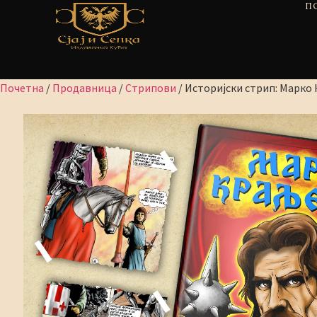
П
Почетна
/
Продавница
/
Стрипови
/ Историјски стрип: Марко