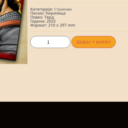
Категорије:
Стрипови
Писмо: Ћирилица
Повез: Тврд
Година: 2025
Формат: 210 x 297 mm
Додај у корпу