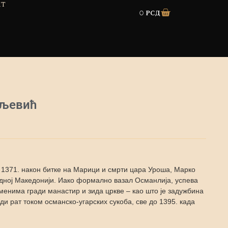
КТ
0
рсд
аљевић
1371. након битке на Марици и смрти цара Уроша, Марко
адној Македонији. Иако формално вазал Османлија, успева
еменима гради манастир и зида цркве – као што је задужбина
и рат током османско-угарских сукоба, све до 1395. када