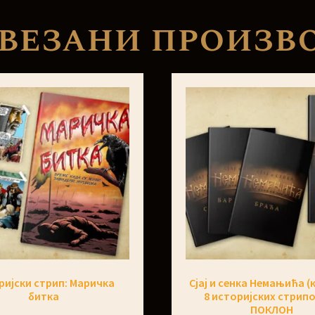
везани произв
ријски стрип: Маричка
Сјај и сенка Немањића 
битка
8 историјских стрипо
ПОКЛОН