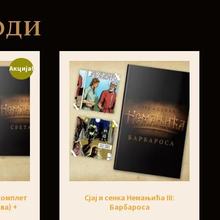
оди
Акција!
(комплет
Сјај и сенка Немањића III:
ва) +
Барбаросa