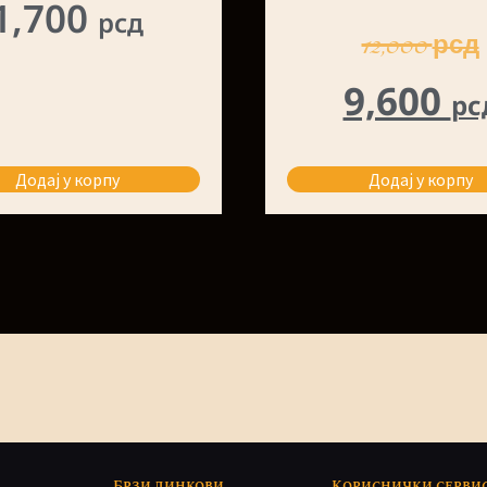
1,700
рсд
12,000
рсд
9,600
рс
Додај у корпу
Додај у корпу
Брзи линкови
Кориснички серви