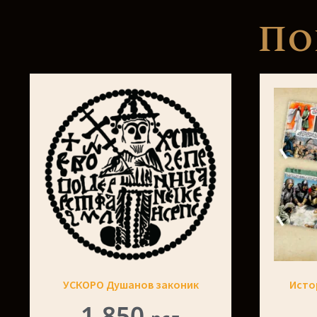
По
УСКОРО Душанов законик
Исто
1,850