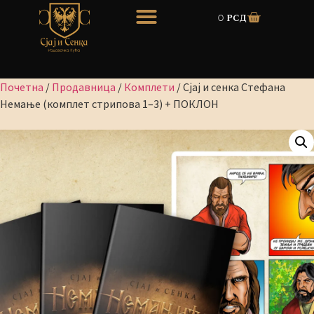
0
рсд
Почетна
/
Продавница
/
Комплети
/ Сјај и сенка Стефана
Немање (комплет стрипова 1–3) + ПОКЛОН