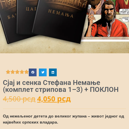
Сјај и сенка Стефана Немање
(комплет стрипова 1–3) + ПОКЛОН
рсд
рсд
4,500
4,050
Од нежељеног детета до великог жупана – живот једног од
највећих српских владара.