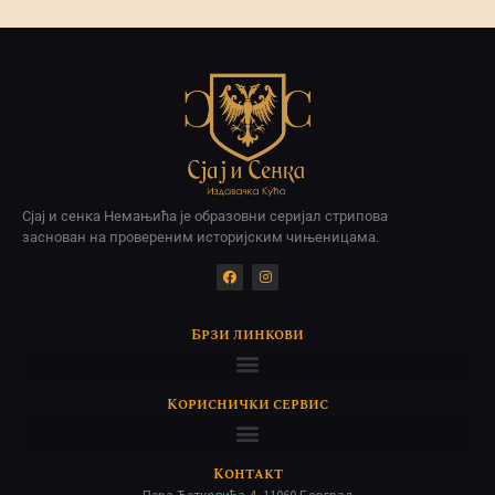
Сјај и сенка Немањића је образовни серијал стрипова
заснован на провереним историјским чињеницама.
Брзи линкови
Кориснички сервис
Контакт