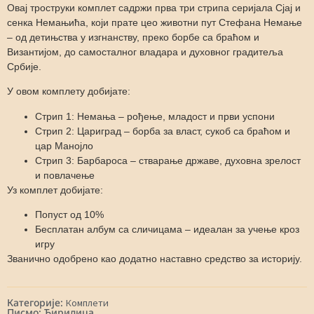
Овај троструки комплет садржи прва три стрипа серијала Сјај и
сенка Немањића, који прате цео животни пут Стефана Немање
– од детињства у изгнанству, преко борбе са браћом и
Византијом, до самосталног владара и духовног градитеља
Србије.
У овом комплету добијате:
Стрип 1: Немања – рођење, младост и први успони
Стрип 2: Цариград – борба за власт, сукоб са браћом и
цар Манојло
Стрип 3: Барбароса – стварање државе, духовна зрелост
и повлачење
Уз комплет добијате:
Попуст од 10%
Бесплатан албум са сличицама – идеалан за учење кроз
игру
Званично одобрено као додатно наставно средство за историју.
Категорије:
Комплети
Писмо: Ћирилица