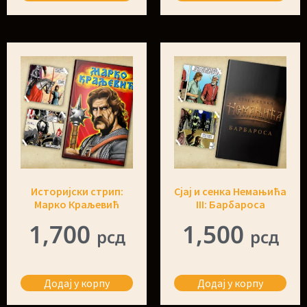
Историјски стрип:
Сјај и сенка Немањића
Марко Краљевић
III: Барбаросa
1,700
1,500
рсд
рсд
Додај у корпу
Додај у корпу