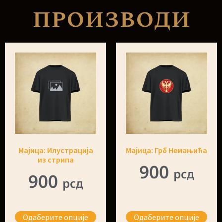
производи
Mајица: Илустрација
Mајица: Грб Немањића
из стрипа
900
рсд
900
рсд
Одаберите опције
Одаберите опције